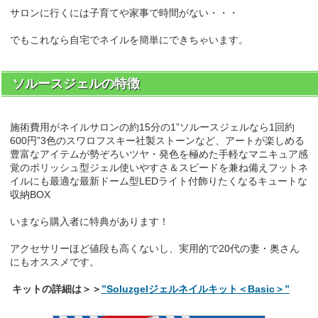
サロンに行くには子育てや家事で時間がない・・・
でもこれなら自宅でネイルを簡単にできちゃいます。
ソルースジェルの特徴
施術費用がネイルサロンの約15分の1”ソルースジェルなら1回約
600円”3色のスワロフスキー社製ストーンなど、アートが楽しめる
豊富なアイテムが勢ぞろいツヤ・発色を極めた手軽なマニキュア感
覚のポリッシュ型ジェル使いやすさ＆スピードを兼ね備えフットネ
イルにも最適な最新ドーム型LEDライト付飾りたくなるキュートな
収納BOX
いまなら購入者に特典があります！
アクセサリーほど値段も高くないし、実用的で20代の妻・奥さん
にもオススメです。
キットの詳細は＞＞
”Soluzgelジェルネイルキット＜Basic＞”