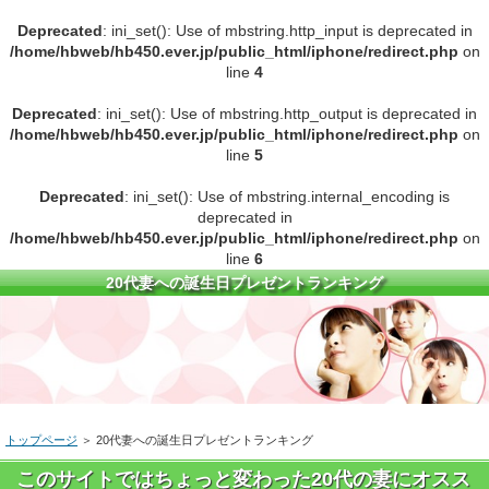
Deprecated
: ini_set(): Use of mbstring.http_input is deprecated in
/home/hbweb/hb450.ever.jp/public_html/iphone/redirect.php
on
line
4
Deprecated
: ini_set(): Use of mbstring.http_output is deprecated in
/home/hbweb/hb450.ever.jp/public_html/iphone/redirect.php
on
line
5
Deprecated
: ini_set(): Use of mbstring.internal_encoding is
deprecated in
/home/hbweb/hb450.ever.jp/public_html/iphone/redirect.php
on
line
6
20代妻への誕生日プレゼントランキング
トップページ
＞ 20代妻への誕生日プレゼントランキング
このサイトではちょっと変わった20代の妻にオスス